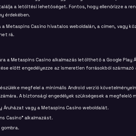
lálja a letöltési lehetőséget. Fontos, hogy ellenőrizze a r
y érdekében.
ja a Metaspins Casino hivatalos weboldalán, a címen, vagy kö
het rá.
ra a Metaspins Casino alkalmazás letölthető a Google Play 
ítése előtt engedélyezze az ismeretlen forrásokból származó
észüléke megfelel a minimális Android verzió követelményein
 számára. A biztonsági engedélyek szükségesek a megfelelő
ay Áruházat vagy a Metaspins Casino weboldalát.
ns Casino" alkalmazást.
" gombra.