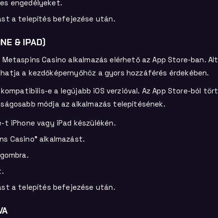
es engedélyeket.
st a telepítés befejezése után.
NE & IPAD)
 Metaspins Casino alkalmazás elérhető az App Store-ban. Al
hatja a kezdőképernyőhöz a gyors hozzáférés érdekében.
 kompatibilis-e a legújabb iOS verzióval. Az App Store-ból tör
nságosabb módja az alkalmazás telepítésének.
-t iPhone vagy iPad készülékén.
ns Casino" alkalmazást.
 gombra.
t.
st a telepítés befejezése után.
VA