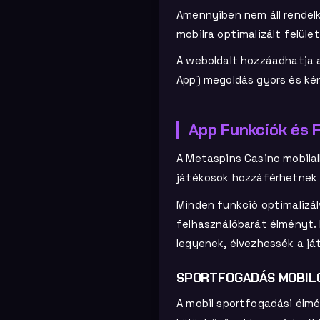
Amennyiben nem áll rendelke
mobilra optimalizált felüle
A weboldalt hozzáadhatja 
App) megoldás gyors és ké
App Funkciók és F
A Metaspins Casino mobilal
játékosok hozzáférhetnek 
Minden funkció optimalizál
felhasználóbarát élményt. 
legyenek, élvezhessék a já
SPORTFOGADÁS MOBIL
A mobil sportfogadási élmé