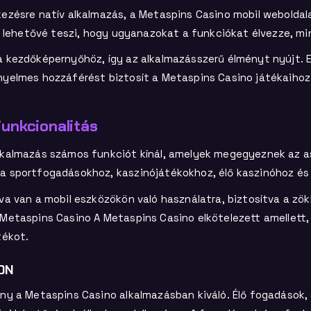
zésre natív alkalmazás, a Metaspins Casino mobil weboldala k
t lehetővé teszi, hogy ugyanazokat a funkciókat élvezze, min
a kezdőképernyőhöz, így az alkalmazásszerű élményt nyújt. 
nyelmes hozzáférést biztosít a Metaspins Casino játékaihoz
unkcionalitás
kalmazás számos funkciót kínál, amelyek megegyeznek az asz
a sportfogadásokhoz, kaszinójátékokhoz, élő kaszinóhoz és 
va van a mobil eszközökön való használatra, biztosítva a z
Metaspins Casino A Metaspins Casino elkötelezett amellett, 
tékot.
ON
ny a Metaspins Casino alkalmazásban kiváló. Élő fogadások,