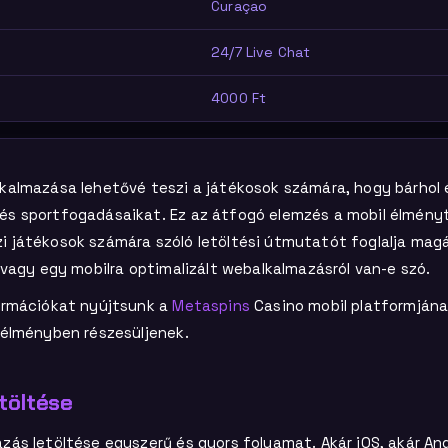
Curaçao
24/7 Live Chat
4000 Ft
kalmazása lehetővé teszi a játékosok számára, hogy bárhol 
s sportfogadásaikat. Ez az átfogó elemzés a mobil élményt,
i játékosok számára szóló letöltési útmutatót foglalja mag
 vagy egy mobilra optimalizált webalkalmazásról van-e szó.
formációkat nyújtsunk a
Metaspins
Casino mobil platformjána
 élményben részesüljenek.
töltése
zás letöltése egyszerű és gyors folyamat. Akár iOS, akár And