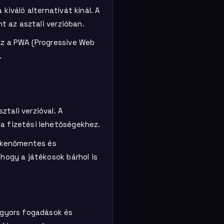
iváló alternatívát kínál. A
t az asztali verzióban.
Ez a PWA (Progressive Web
.
tali verzióval. A
a fizetési lehetőségekhez.
ökkenőmentes és
hogy a játékosok bárhol is
 gyors fogadások és