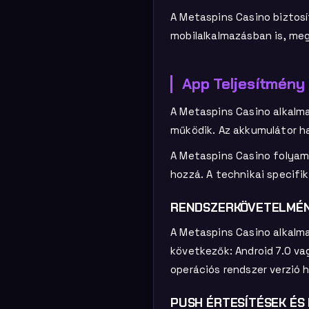
A Metaspins Casino biztos
mobilalkalmazásban is, me
App Teljesítmény 
A Metaspins Casino alkalmaz
működik. Az akkumulátor ha
A Metaspins Casino folyama
hozzá. A technikai specifi
RENDSZERKÖVETELMÉ
A Metaspins Casino alkalm
következők: Android 7.0 vag
operációs rendszer verzió 
PUSH ÉRTESÍTÉSEK ÉS