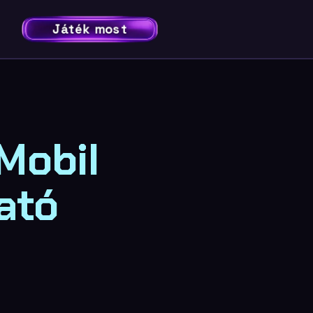
Játék most
Mobil
ató