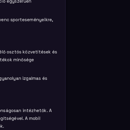
kció egyszerűen
dvenc sporteseményeikre,
élő osztós közvetítések és
játékok minősége
ugyanolyan izgalmas és
onságosan intézhetők. A
gítségével. A mobil
k.