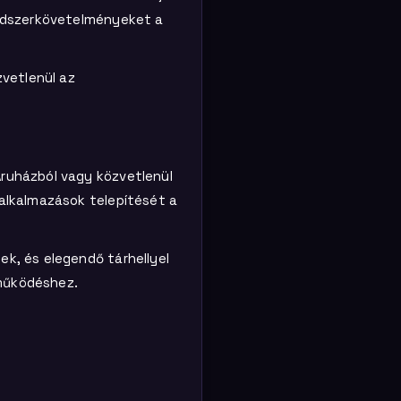
endszerkövetelményeket a
zvetlenül az
Áruházból vagy közvetlenül
 alkalmazások telepítését a
ek, és elegendő tárhellyel
 működéshez.