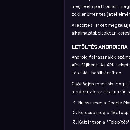
megfelelő platformon megta
zökkenőmentes játékélmén
A letöltési linket megtalál
alkalmazásboltokban keres
LETÖLTÉS ANDROIDRA
Android felhasználók számá
APK fájlként. Az APK telep
készülék beállításaiban.
Győződjön meg róla, hogy k
rendelkezik az alkalmazás
Nyissa meg a Google Pl
Keresse meg a "Metaspi
Kattintson a "Telepítés